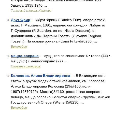
контральто, а меццо. Толковый словарь Ушакова. Д.Н.
Ушаков. 1935 1940 …
Толковый словарь Ушакова
Друг Фриц
— «Друг Фриц» (L’amico Fritz) опера в трех
4
актах П.Масканьи, 1891, лирическая комедия. Либретто
П.Суардона (P. Suardon, он же Nicola Daspuro), с
добавлениями Дж. Таргони Тозетти (Giovanni Targioni
Tozzetti). На основе романа «L’ami Fritz»&#8230; …
Википедия
меццо-сопрано
— сущ., кол во синонимов: 4 • голос (44) •
5
меццо (1) • меццосопрано (2) • …
Словарь синонимов
Колосова, Алиса Владимировна
— В Википедии есть
6
статьи о других людях с такой фамилией, см. Колосова.
Алиса Владимировна Колосова (29&#160;июля
1987(19870729), Москва)&#160; российская оперная
певица, меццо сопрано.Солистка оперной труппы Венской
Государственной Оперы (Wiener&#8230; …
Википедия