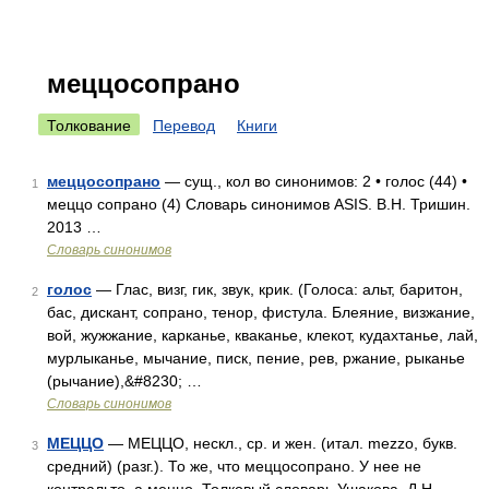
меццосопрано
Толкование
Перевод
Книги
меццосопрано
— сущ., кол во синонимов: 2 • голос (44) •
1
меццо сопрано (4) Словарь синонимов ASIS. В.Н. Тришин.
2013 …
Словарь синонимов
голос
— Глас, визг, гик, звук, крик. (Голоса: альт, баритон,
2
бас, дискант, сопрано, тенор, фистула. Блеяние, визжание,
вой, жужжание, карканье, кваканье, клекот, кудахтанье, лай,
мурлыканье, мычание, писк, пение, рев, ржание, рыканье
(рычание),&#8230; …
Словарь синонимов
МЕЦЦО
— МЕЦЦО, нескл., ср. и жен. (итал. mezzo, букв.
3
средний) (разг.). То же, что меццосопрано. У нее не