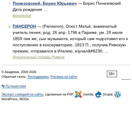
Понизовский, Борис Юрьевич
— Борис Понизовский
7
Дата рождения …
Википедия
ПАНСЕРОН
— (Panseron), Огюст Матьё, знаменитый
8
учитель пения, род. 26 апр. 1796 в Париже, ум. 29 июля
1859 там же; сын музыканта, который сам подготовил его к
поступлению в консерваторию. 1813 П., получив Римскую
премию, отправился в Италию, изучал&#8230; …
Музыкальный словарь Римана
© Академик, 2000-2026
18+
Обратная связь:
Техподдержка
,
Реклама на сайте
👣 Путешествия
Экспорт словарей на сайты
, сделанные на PHP,
Joomla,
Drupal,
WordPress, MODx.